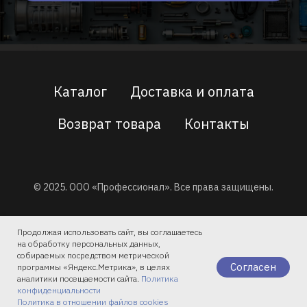
Каталог
Доставка и оплата
Возврат товара
Контакты
© 2025. ООО «Профессионал». Все права защищены.
Политика обработки персональных данных
Продолжая использовать сайт, вы соглашаетесь
на обработку персональных данных,
собираемых посредством метрической
Договор публичной оферты
Согласен
программы «Яндекс.Метрика», в целях
аналитики посещаемости сайта.
Политика
Политика файлов cookies
конфиденциальности
Политика в отношении файлов cookies